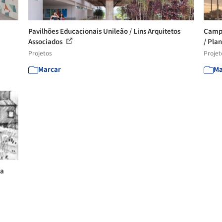
Pavilhões Educacionais Unileão / Lins Arquitetos
Campu
Associados
/ Pla
Projetos
Projet
Marcar
Ma
ra