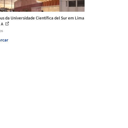
s da Universidade Científica del Sur em Lima
n A
os
rcar