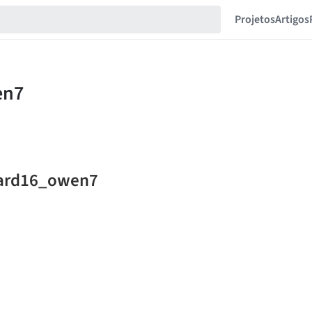
Projetos
Artigos
pard16_owen7