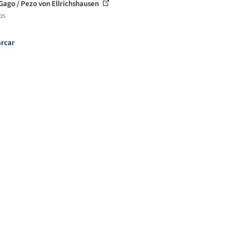
Gago / Pezo von Ellrichshausen
os
rcar