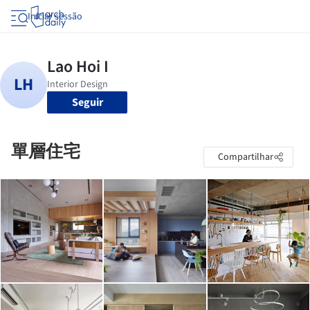
Iniciar sessão
Seguir
單層住宅
Compartilhar