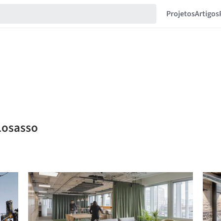
Projetos
Artigos
 Losasso