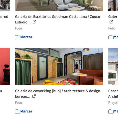
Bernd
Galeria de Escritórios Goodman Castellana / Zooco
Galeri
Estudio...
Foto
Foto
Marcar
Ma
au
Galeria de coworking [hub] / architecture & design
Casar
bureau...
Archi
Foto
Projet
Marcar
Ma