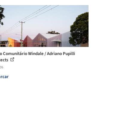
o Comunitário Windale / Adriano Pupilli
tects
os
rcar