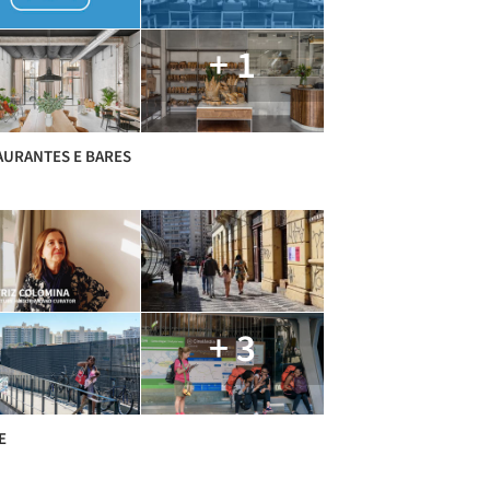
+ 1
AURANTES E BARES
+ 3
E