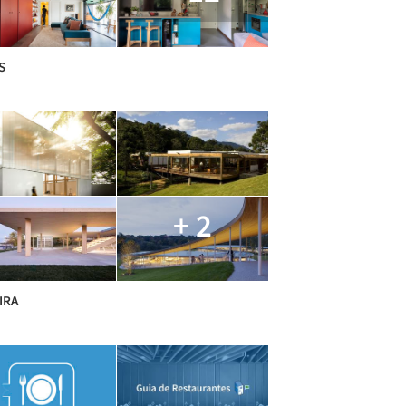
S
+ 2
IRA