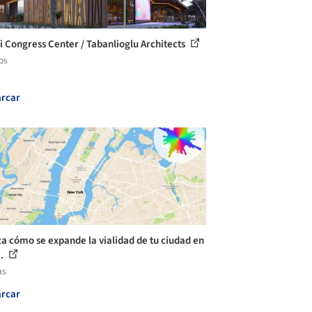
li Congress Center / Tabanlioglu Architects
os
rcar
za cómo se expande la vialidad de tu ciudad en
..
as
rcar