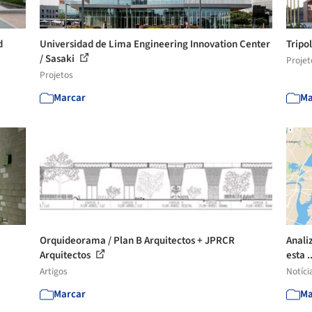
d
Universidad de Lima Engineering Innovation Center
Tripo
/ Sasaki
Projet
Projetos
Marcar
Ma
Orquideorama / Plan B Arquitectos + JPRCR
Anali
Arquitectos
esta .
Artigos
Notíci
Marcar
Ma