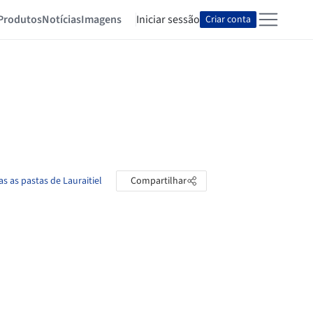
Produtos
Notícias
Imagens
Iniciar sessão
Criar conta
as as pastas de Lauraitiel
Compartilhar