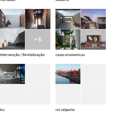
+ 6
+ 9
Intervenção / Revitalização
casas economicas
tcc
rui valporto