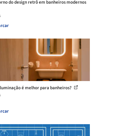
orno do design retrô em banheiros modernos
s
rcar
iluminação é melhor para banheiros?
s
rcar