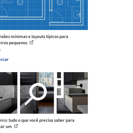
sões mínimas e layouts típicos para
iros pequenos
s
rcar
iro: tudo o que você precisa saber para
tar um