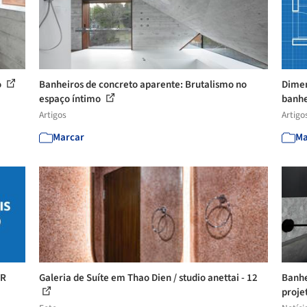
o
Banheiros de concreto aparente: Brutalismo no
Dimen
espaço íntimo
banhe
Artigos
Artigo
Marcar
Ma
BR
Galeria de Suíte em Thao Dien / studio anettai - 12
Banhe
proje