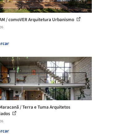
AM / comoVER Arquitetura Urbanismo
os
rcar
Maracanã / Terra e Tuma Arquitetos
iados
os
rcar