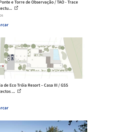
Ponte e Torre de Observação / TAO - Trace
tectu...
os
rcar
a de Eco Tróia Resort – Casa III / GSS
ectos ...
rcar