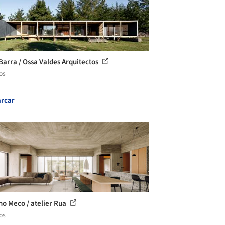
Barra / Ossa Valdes Arquitectos
os
rcar
no Meco / atelier Rua
os