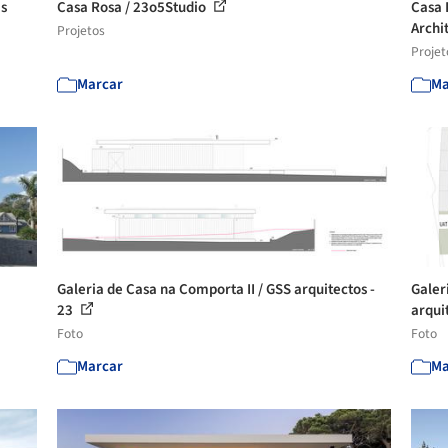
as
Casa Rosa / 23o5Studio
Casa 
Archi
Projetos
Projet
Marcar
Ma
Galeria de Casa na Comporta II / GSS arquitectos -
Galeri
23
arquit
Foto
Foto
Marcar
Ma