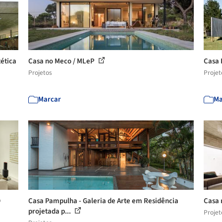
tética
Casa no Meco / MLeP
Casa 
Projetos
Projet
Marcar
Ma
D
Casa Pampulha - Galeria de Arte em Residência
Casa 
projetada p...
Projet