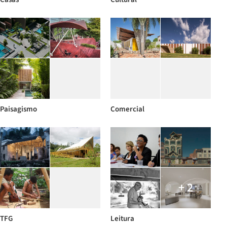
Paisagismo
Comercial
+ 2
TFG
Leitura