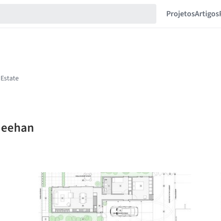
Projetos
Artigos
 Meehan