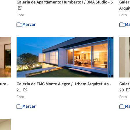
Galeria de Apartamento Humberto I / BMA Studio - 5
Galer
Arquit
Foto
Foto
Marcar
Ma
ura -
Galeria de FMG Monte Alegre / Urbem Arquitetura -
Galer
21
20
Foto
Foto
Marcar
Ma