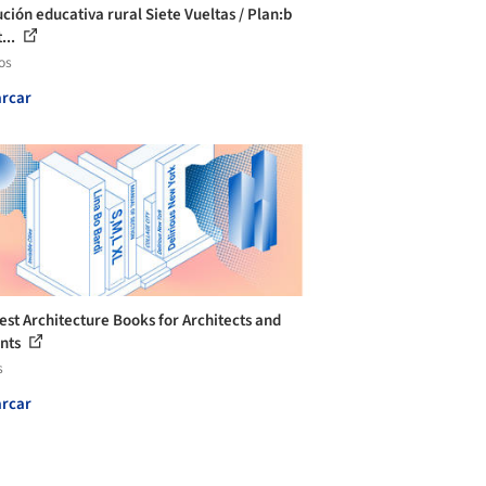
ución educativa rural Siete Vueltas / Plan:b
...
os
rcar
est Architecture Books for Architects and
nts
s
rcar