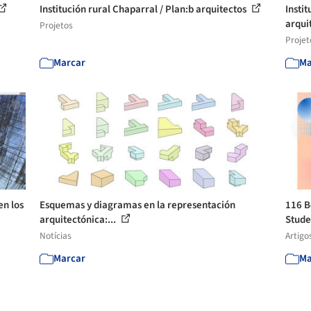
Institución rural Chaparral / Plan:b arquitectos
Instit
arquit
Projetos
Projet
Marcar
Ma
en los
Esquemas y diagramas en la representación
116 B
arquitectónica:...
Stude
Notícias
Artigo
Marcar
Ma