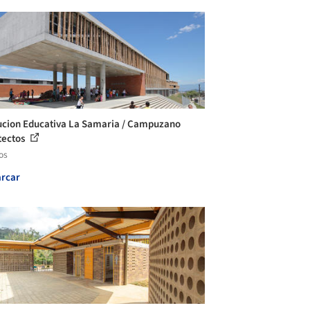
tucion Educativa La Samaria / Campuzano
tectos
os
rcar