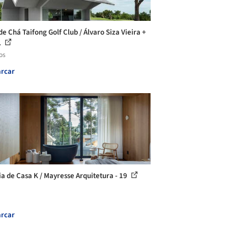
de Chá Taifong Golf Club / Álvaro Siza Vieira +
.
os
rcar
ia de Casa K / Mayresse Arquitetura - 19
rcar