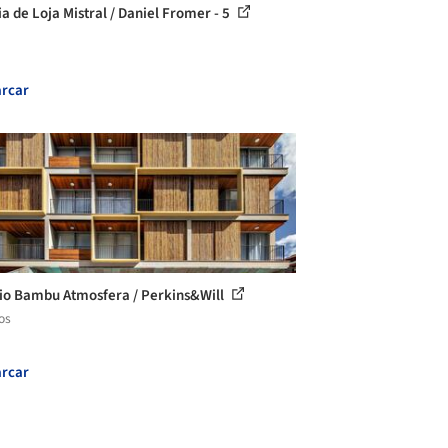
ia de Loja Mistral / Daniel Fromer - 5
rcar
cio Bambu Atmosfera / Perkins&Will
os
rcar