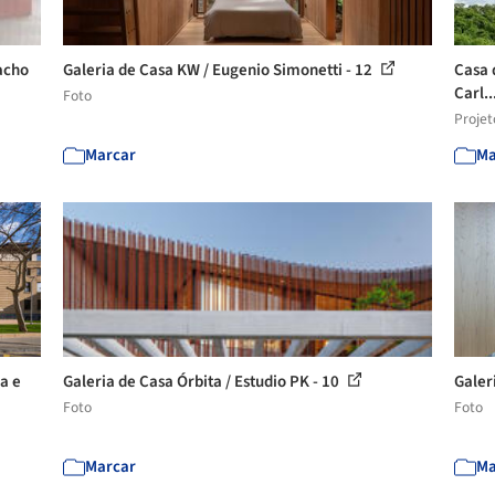
racho
Galeria de Casa KW / Eugenio Simonetti - 12
Casa 
Carl..
Foto
Projet
Marcar
Ma
a e
Galeria de Casa Órbita / Estudio PK - 10
Galer
Foto
Foto
Marcar
Ma