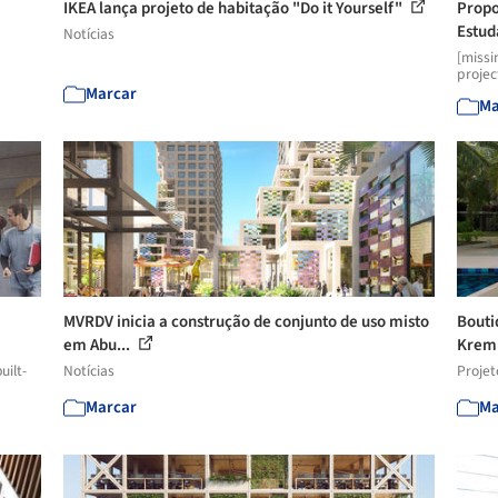
IKEA lança projeto de habitação "Do it Yourself"
Propo
Estuda
Notícias
[missi
projec
Marcar
Ma
MVRDV inicia a construção de conjunto de uso misto
Bouti
em Abu...
Kremn
uilt-
Notícias
Projet
Marcar
Ma