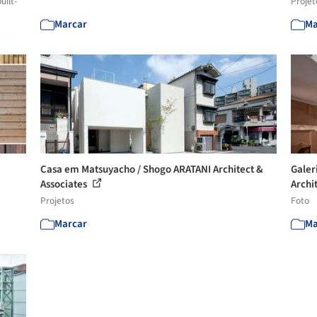
uilt-
Projet
Marcar
Ma
Casa em Matsuyacho / Shogo ARATANI Architect &
Galer
Associates
Archit
Projetos
Foto
Marcar
Ma