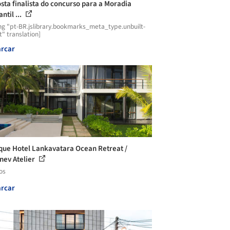
sta finalista do concurso para a Moradia
ntil ...
ng "pt-BR.jslibrary.bookmarks_meta_type.unbuilt-
t" translation]
rcar
que Hotel Lankavatara Ocean Retreat /
ev Atelier
os
rcar