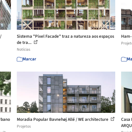
/
Sistema "Pixel Facade" traz a natureza aos espaços
Ham-S
de tra...
Projet
Notícias
Marcar
Ma
urbano
Moradia Popular Bavnehøj Allé / WE architecture
Casa 
ARQUI
Projetos