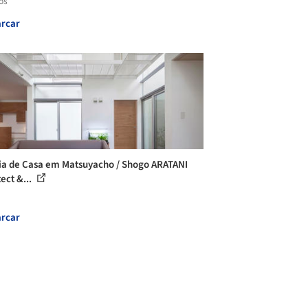
os
rcar
ia de Casa em Matsuyacho / Shogo ARATANI
ect &...
rcar