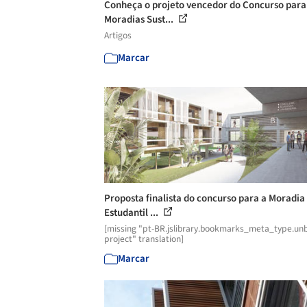
Conheça o projeto vencedor do Concurso para
Moradias Sust...
Artigos
Marcar
Proposta finalista do concurso para a Moradia
Estudantil ...
[missing "pt-BR.jslibrary.bookmarks_meta_type.unb
project" translation]
Marcar