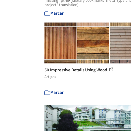
[missing "pt-BR.jslibrary.bookmarks_meta_type.unb
project" translation]
Marcar
50 Impressive Details Using Wood
Artigos
Marcar