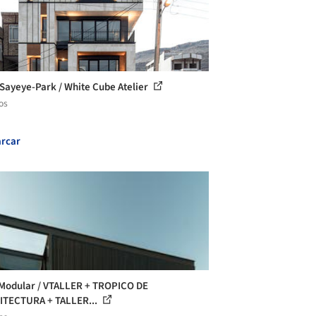
ayeye-Park / White Cube Atelier
os
rcar
Modular / VTALLER + TROPICO DE
TECTURA + TALLER...