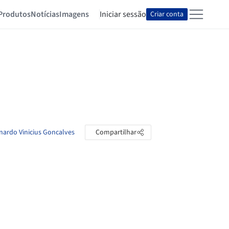
Produtos
Notícias
Imagens
Iniciar sessão
Criar conta
nardo Vinicius Goncalves
Compartilhar