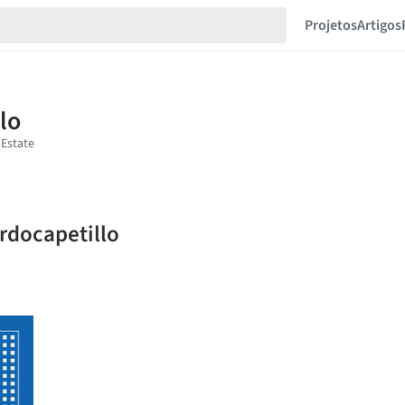
Projetos
Artigos
ardocapetillo