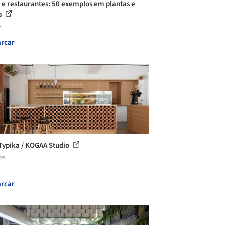
 e restaurantes: 50 exemplos em plantas e
s
s
rcar
Typika / KOGAA Studio
os
rcar