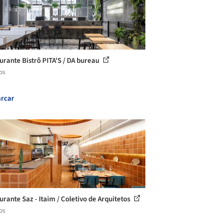
urante Bistrô PITA'S / DA bureau
os
rcar
urante Saz - Itaim / Coletivo de Arquitetos
os