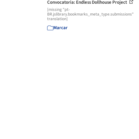
Convocatoria: Endless Dollhouse Project
[missing "pt-
BR.jslibrary.bookmarks_meta_type.submissions"
translation]
Marcar