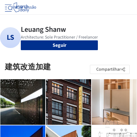
Iniciar sessão
Seguir
建筑改造加建
Compartilhar