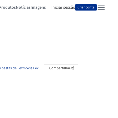
Produtos
Notícias
Imagens
Iniciar sessão
Criar conta
s pastas de Lexmovie Lex
Compartilhar