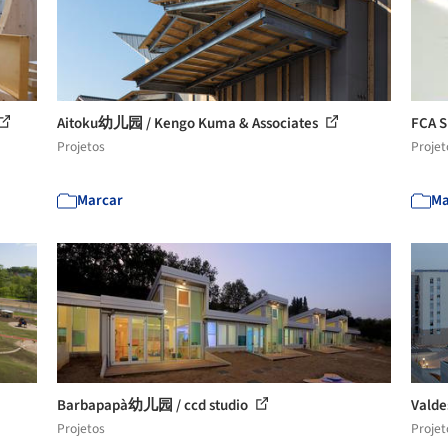
Aitoku幼儿园 / Kengo Kuma & Associates
FCA S
Projetos
Projet
Marcar
Ma
Barbapapà幼儿园 / ccd studio
Valde
Projetos
Projet