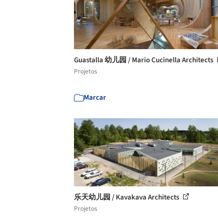
Guastalla 幼儿园 / Mario Cucinella Architects
Projetos
Marcar
乐天幼儿园 / Kavakava Architects
Projetos