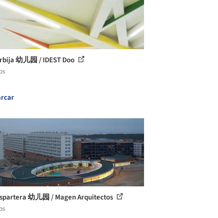
rbija 幼儿园 / IDEST Doo
os
rcar
spartera 幼儿园 / Magen Arquitectos
os