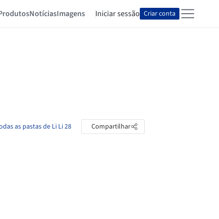
Produtos
Notícias
Imagens
Iniciar sessão
Criar conta
odas as pastas de Li Li 28
Compartilhar