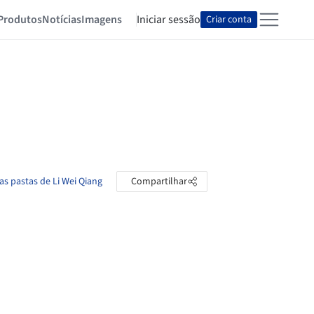
Produtos
Notícias
Imagens
Iniciar sessão
Criar conta
as pastas de Li Wei Qiang
Compartilhar