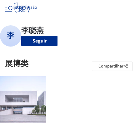
Iniciar sessão
Seguir
展博类
Compartilhar