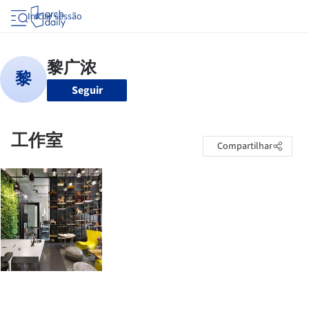
Iniciar sessão
Seguir
工作室
Compartilhar