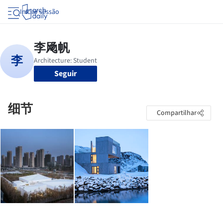
Iniciar sessão
Seguir
细节
Compartilhar