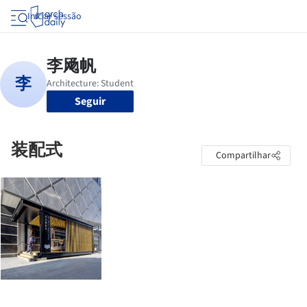
Iniciar sessão
Seguir
装配式
Compartilhar