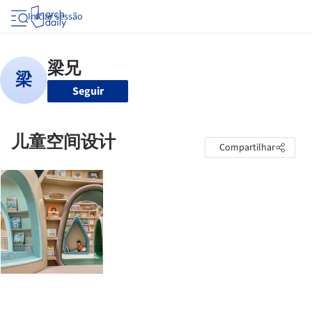
Iniciar sessão
Seguir
儿童空间设计
Compartilhar