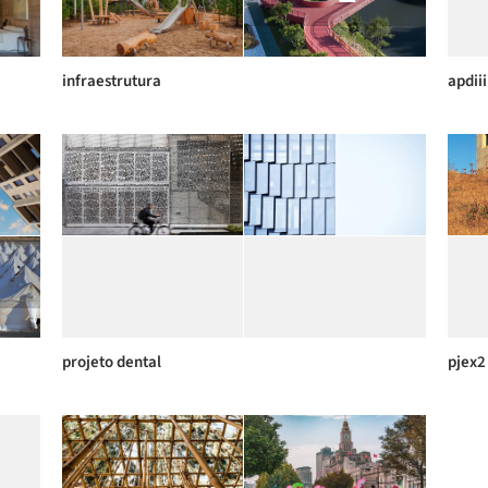
infraestrutura
apdiii
projeto dental
pjex2