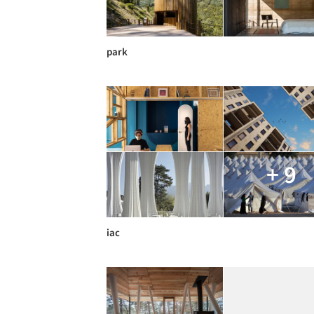
park
+ 9
iac