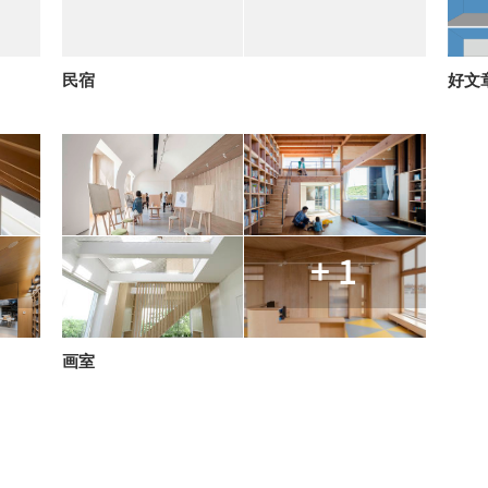
民宿
好文
+ 1
画室