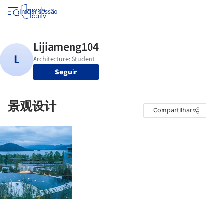
Iniciar sessão
Seguir
景观设计
Compartilhar