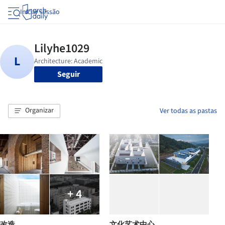
Iniciar sessão
Seguir
Organizar
Ver todas as pastas
+ 4
改造
文化艺术中心