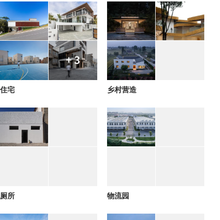
+ 3
住宅
乡村营造
厕所
物流园