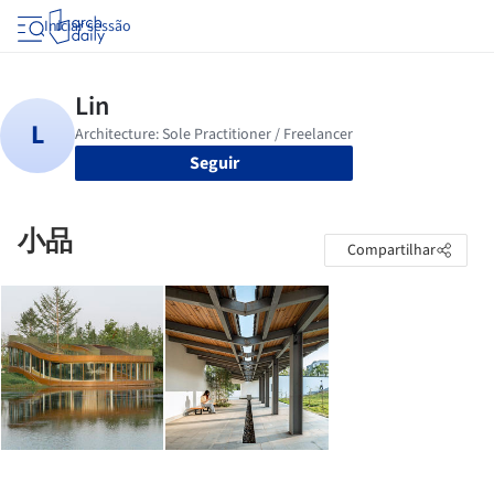
Iniciar sessão
Seguir
小品
Compartilhar