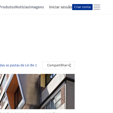
Produtos
Notícias
Imagens
Iniciar sessão
Criar conta
das as pastas de Lin Bo 1
Compartilhar