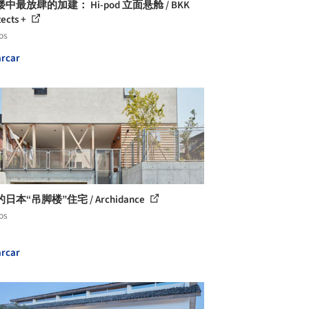
中最放肆的加建： Hi-pod 立面悬舱 / BKK
tects +
os
rcar
日本“吊脚楼”住宅 / Archidance
os
rcar