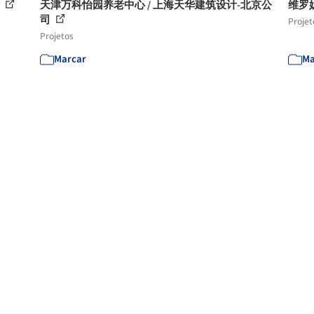
计
天津万科怡园养老中心 / 上海天华建筑设计-北京公
维罗妮卡
司
Projet
Projetos
Marcar
Ma