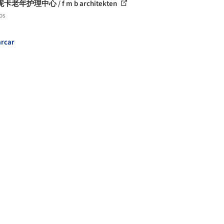
老年护理中心 / f m b architekten
os
rcar