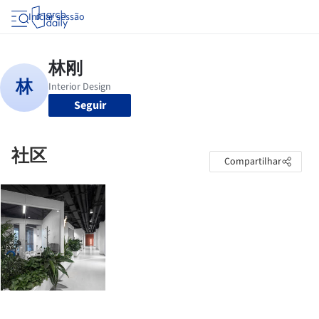
Iniciar sessão
Seguir
社区
Compartilhar