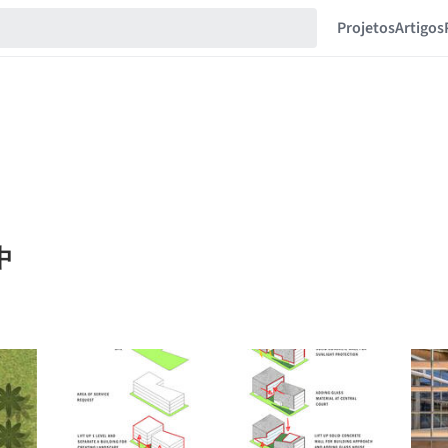
Projetos
Artigos
少中