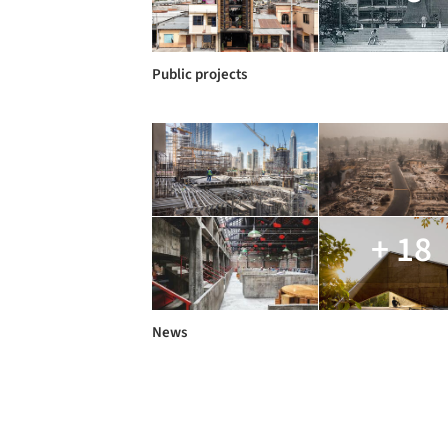
Public projects
+ 18
News