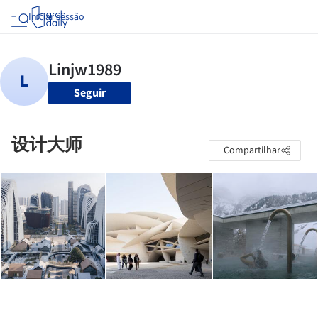
Iniciar sessão
Seguir
设计大师
Compartilhar