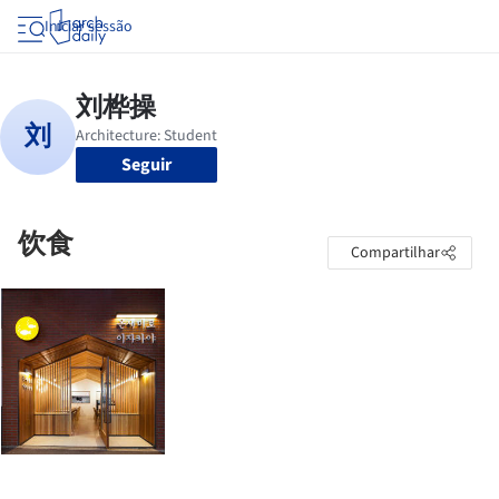
Iniciar sessão
Seguir
饮食
Compartilhar