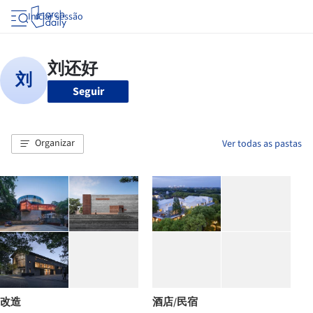
Iniciar sessão
Seguir
Organizar
Ver todas as pastas
改造
酒店/民宿