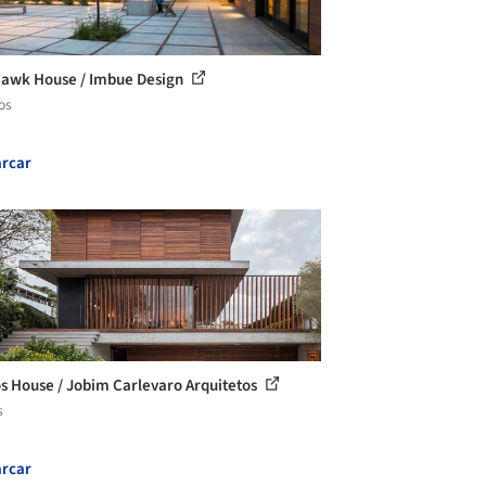
awk House / Imbue Design
os
rcar
s House / Jobim Carlevaro Arquitetos
s
rcar