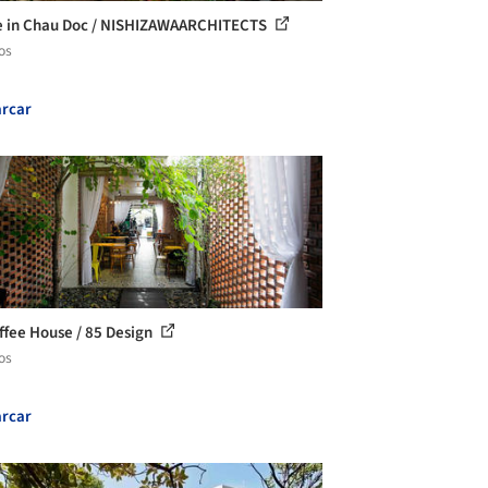
 in Chau Doc / NISHIZAWAARCHITECTS
os
rcar
ffee House / 85 Design
os
rcar