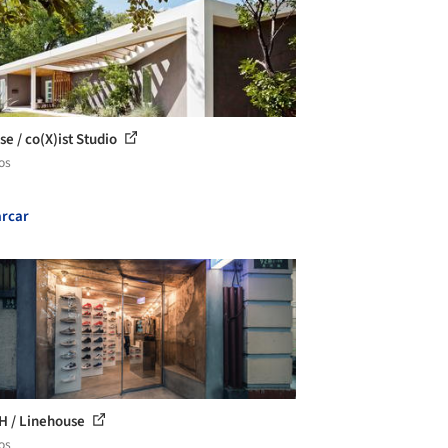
se / co(X)ist Studio
os
rcar
H / Linehouse
os