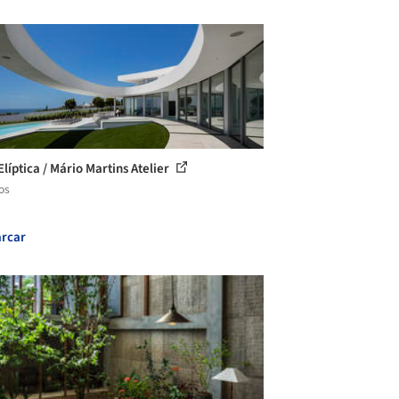
líptica / Mário Martins Atelier
os
rcar