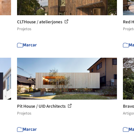
CLTHouse / atelierjones
Red H
Projetos
Projet
Marcar
Ma
Pit House / UID Architects
Bravo
Projetos
Artigo
Marcar
Ma