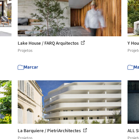
Lake House / FARQ Arquitectos
Y Hou
Projetos
Projet
Marcar
Ma
La Barquiere / PietriArchitectes
ALL S
Projetos
Projet