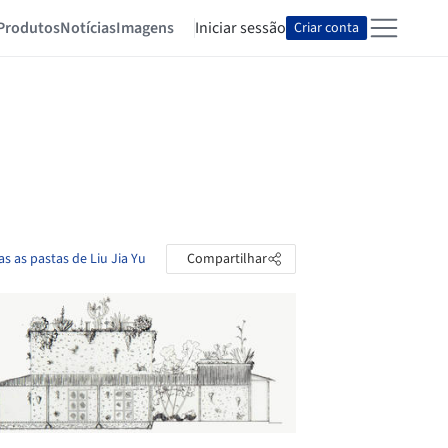
Produtos
Notícias
Imagens
Iniciar sessão
Criar conta
as as pastas de Liu Jia Yu
Compartilhar