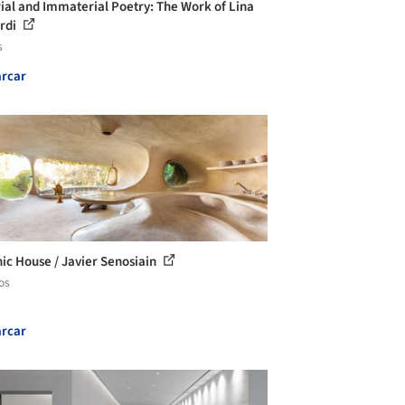
ial and Immaterial Poetry: The Work of Lina
rdi
s
rcar
ic House / Javier Senosiain
os
rcar