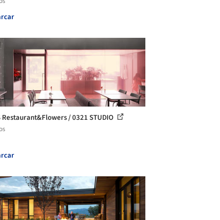
os
rcar
Restaurant&Flowers / 0321 STUDIO
os
rcar