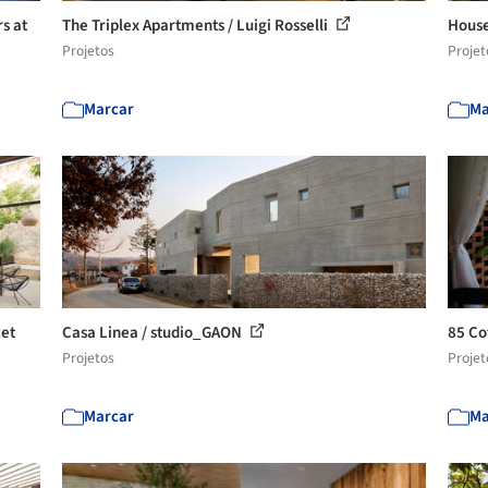
s at
The Triplex Apartments / Luigi Rosselli
House
Projetos
Projet
Marcar
Ma
zet
Casa Linea / studio_GAON
85 Co
Projetos
Projet
Marcar
Ma