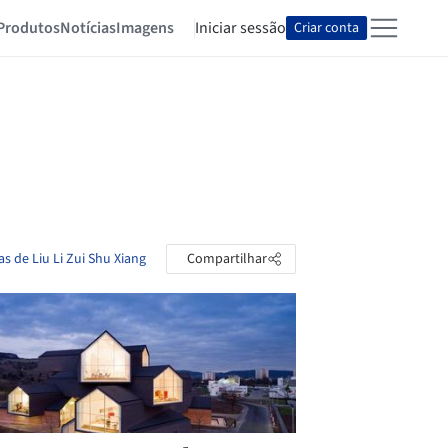
Produtos
Notícias
Imagens
Iniciar sessão
Criar conta
as de Liu Li Zui Shu Xiang
Compartilhar