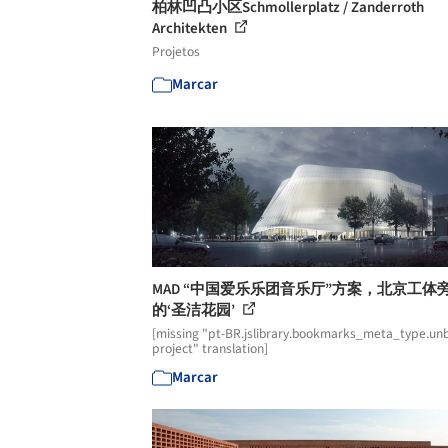
柏林凹凸小区Schmollerplatz / Zanderroth
Architekten
Projetos
Marcar
MAD “中国爱乐乐团音乐厅”方案，北京工体
的‘圣洁花园’
[missing "pt-BR.jslibrary.bookmarks_meta_type.unb
project" translation]
Marcar