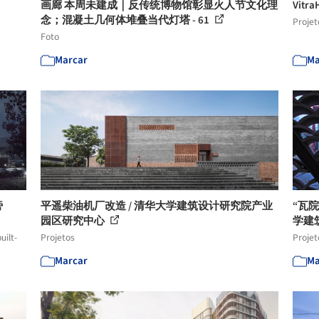
画廊 本周未建成｜反传统博物馆彰显火人节文化理
Vitra
念；混凝土几何体堆叠当代灯塔 - 61
Projet
Foto
Marcar
Ma
旁
平遥柴油机厂改造 / 清华大学建筑设计研究院产业
“瓦院
园区研究中心
学建
uilt-
Projetos
Projet
Marcar
Ma