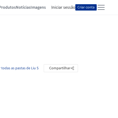
Produtos
Notícias
Imagens
Iniciar sessão
Criar conta
r todas as pastas de Liu S
Compartilhar