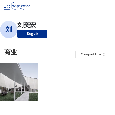
Iniciar sessão
Seguir
商业
Compartilhar