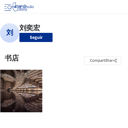
Iniciar sessão
Seguir
书店
Compartilhar